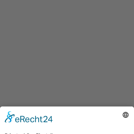
Innovation Salzburg GmbH
Maxglaner Hauptstraße 72, A-5020 Salzburg
+43 5 7599 722
info@innovation-salzburg.at
innovation-salzburg.at
Services
Überblick aller Services
Veranstaltungen
Presse
Bekanntmachungen
Ausschreibungen
Geförderte Projekte