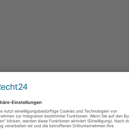
r Ebene gibt
- und
die