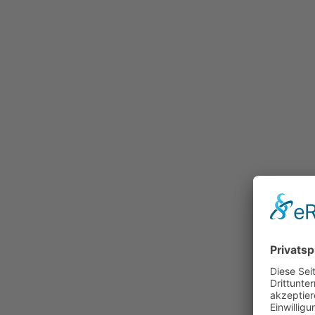
Services für Unternehmen
Finanzierung & Förderung
Von regionaler über nationaler bis internationale
es für Unternehmen eine Vielzahl an Innovations
Investitionsförderungen. Wir helfen Ihnen dabei, 
richtigen zu finden!
Zur Förderungs­unterstützung