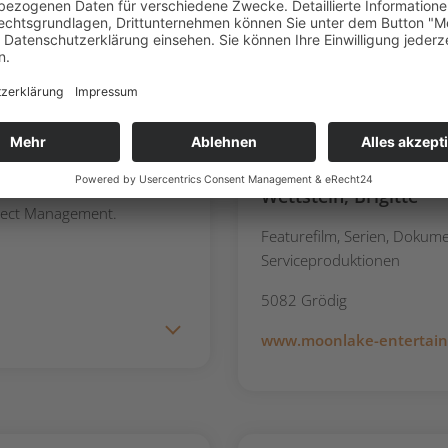
www.amovie.at
Moonlake Entertain
Wettstein, Brigitte
oject Management.
Featurefilm, Serien, Dokume
Serviceproduktionen
5082 Grödig
www.moonlake-entertai