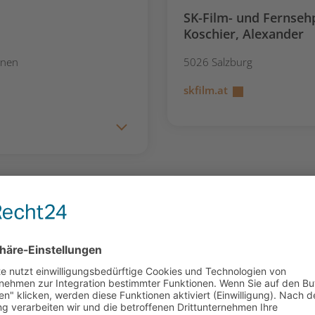
SK-Film- und Fernseh
Koschier, Alexander
onen
5026 Salzburg
skfilm.at
r
Amovie
Stiefvatter, Amelie
Filmproduktion von Konzept
5550 Radstadt