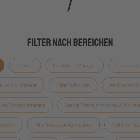
Filter nach Bereichen
Director
Production Manager
Cinematog
n, Audio Engineer
Light Technician
Art Director/M
ion/Editing/Streaming
Special Effects/Animation/VFX/Virtu
osition
Film Production Companies
Technical Eq