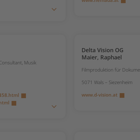
www.nemada.at
Delta Vision OG
Maier, Raphael
Consultant, Musik
Filmproduktion für Dokume
5071 Wals – Siezenheim
www.d-vision.at
458.html
html