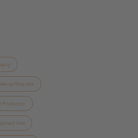
raphy
ake-up/Requisite
al Production
uipment Hire