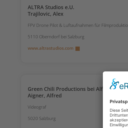
ALTRA Studios e.U.
Trajilovic, Alex
FPV Drone Pilot & Luftaufnahmen für Filmprodukti
5110 Oberndorf bei Salzburg
www.altrastudios.com
Green Chili Productions bei Alfred Aigne
Aigner, Alfred
Videograf
5020 Salzburg