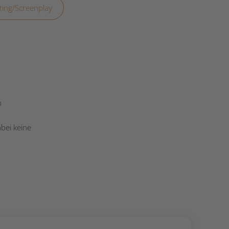
iting/Screenplay
n
bei keine