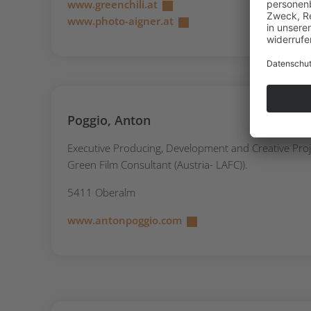
www.greenchili.at
www.photo-aigner.at
Poggio, Anton
Executive Producing, Development and Creative Pr
Green Film Consultant (Austria- LAFC)).
5411 Oberalm
www.antonpoggio.com