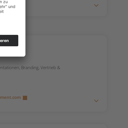
ment GmbH
ntationen, Branding, Vertrieb &
nment.com