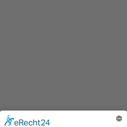
Innovation Salzburg GmbH
Maxglaner Hauptstraße 72, A-5020 Salzburg
+43 5 7599 722
info@innovation-salzburg.at
innovation-salzburg.at
Services
Überblick aller Services
Veranstaltungen
Presse
Bekanntmachungen