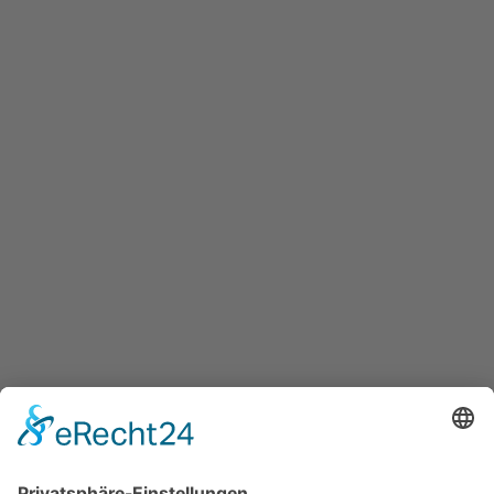
Innovation Salzburg GmbH
Maxglaner Hauptstraße 72, A-5020 Salzburg
+43 5 7599 722
info@innovation-salzburg.at
innovation-salzburg.at
Services
Überblick aller Services
Veranstaltungen
Presse
Bekanntmachungen
Ausschreibungen
Geförderte Projekte