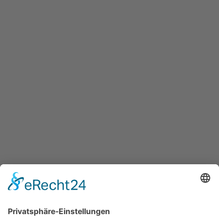
Maxglaner Hauptstraße 72, A-5020 Salzburg
+43 5 7599 722
info@innovation-salzburg.at
innovation-salzburg.at
Services
Überblick aller Services
Veranstaltungen
Presse
Bekanntmachungen
Ausschreibungen
Geförderte Projekte