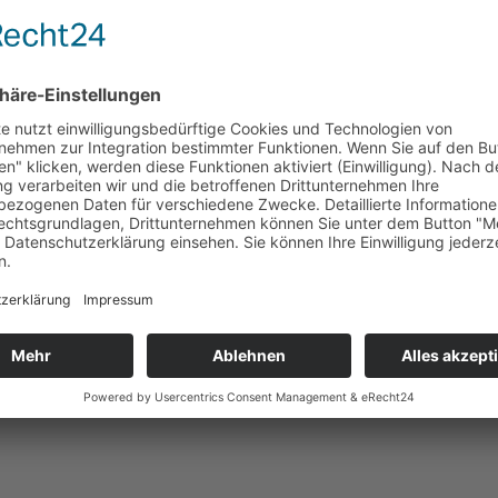
hungsclusters um Salzburg“.
AustroCel Hallein GmbH
n
90 Mitarbeiter:innen
ller von Textil-Zellstoff und Bioenergie