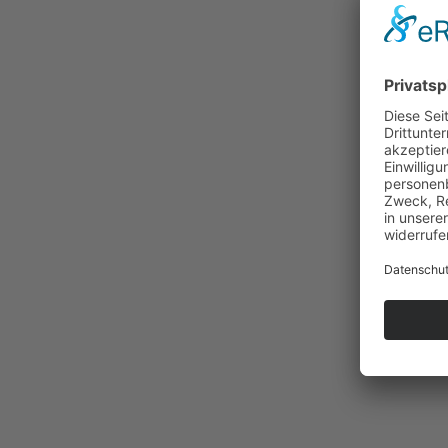
des Forsc
Über 
Hallei
rund 2
Herste