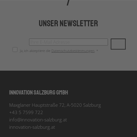
Unser Newsletter
Ja, ich akzeptiere die
Datenschutzbestimmungen
. *
Innovation Salzburg GmbH
Maxglaner Hauptstraße 72, A-5020 Salzburg
+43 5 7599 722
info
@
innovation-salzburg.at
innovation-salzburg.at