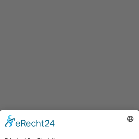
Innovation Salzburg GmbH
Maxglaner Hauptstraße 72, A-5020 Salzburg
+43 5 7599 722
info@innovation-salzburg.at
innovation-salzburg.at
Services
Überblick aller Services
Veranstaltungen
Presse
Bekanntmachungen
Ausschreibungen
Geförderte Projekte