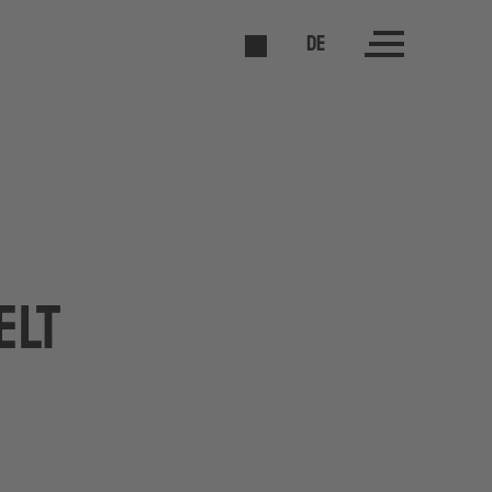
DE
elt