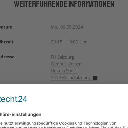
Weiterführende Informationen
Datum
Mo., 09.09.2024
hrzeit
09:15 – 10:00 Uhr
Adresse
FH Salzburg
Campus Urstein
Urstein Süd 1
5412 Puch/Salzburg
Zielgruppe
Unternehmen, Intermediäre,
Universitäten und Fachhochschulen
Kosten
kostenlos