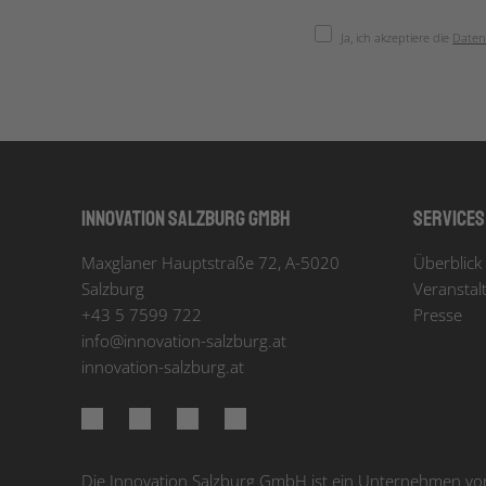
Ja, ich akzeptiere die
Daten
Innovation Salzburg GmbH
Services
Maxglaner Hauptstraße 72, A-5020
Überblick 
Salzburg
Veranstal
+43 5 7599 722
Presse
info
@
innovation-salzburg.at
innovation-salzburg.at
Die Innovation Salzburg GmbH ist ein Unternehmen von 