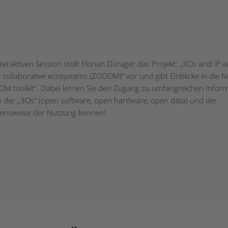
nteraktiven Session stellt Florian Dürager das Projekt: „3Os and IP
or collaborative ecosystems (ZOOOM)“ vor und gibt Einblicke in die 
M toolkit“. Dabei lernen Sie den Zugang zu umfangreichen Infor
h der „3Os“ (open software, open hardware, open data) und der
ensweise der Nutzung kennen!