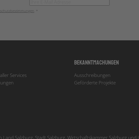
schutzbestimmungen
. *
Bekanntmachungen
aller Services
Ausschreibungen
tungen
Geförderte Projekte
Land Salzburg, Stadt Salzburg, Wirtschaftskammer Salzburg und In