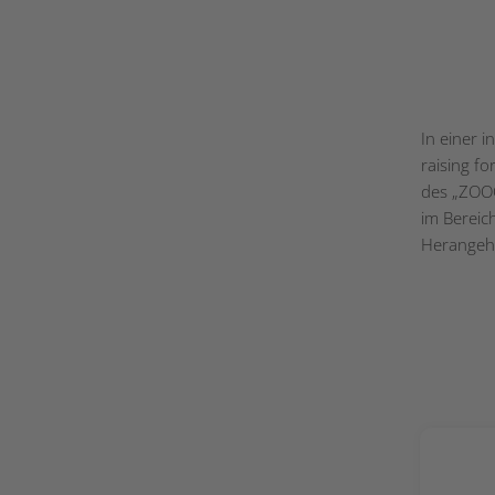
In einer i
raising f
des „ZOOO
im Bereic
Herangeh