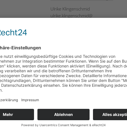
Ulrike Klingenschmid
ulrike.klingenschmid
@
innovation-salzburg.at
Bitte um Anmeldung bis 5.2.2025 über
unser Anmeldeformular!
Jetzt anmelden!