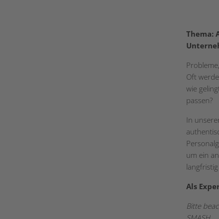
Thema:
Unterne
Probleme, 
Oft werde
wie gelin
passen?
In unser
authentis
Personalg
um ein an
langfristi
Als Expe
Bitte bea
SMASH.