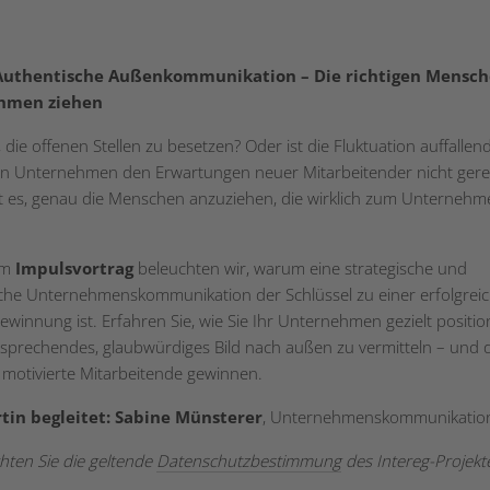
Authentische Außenkommunikation – Die richtigen Mensch
hmen ziehen
die offenen Stellen zu besetzen? Oder ist die Fluktuation auffallen
n Unternehmen den Erwartungen neuer Mitarbeitender nicht gere
gt es, genau die Menschen anzuziehen, die wirklich zum Unternehm
em
Impulsvortrag
beleuchten wir, warum eine strategische und
che Unternehmenskommunikation der Schlüssel zu einer erfolgrei
ewinnung ist. Erfahren Sie, wie Sie Ihr Unternehmen gezielt positio
sprechendes, glaubwürdiges Bild nach außen zu vermitteln – und 
g motivierte Mitarbeitende gewinnen.
rtin begleitet:
Sabine Münsterer
, Unternehmenskommunikatio
chten Sie die geltende
Datenschutzbestimmung
des Intereg-Projekt