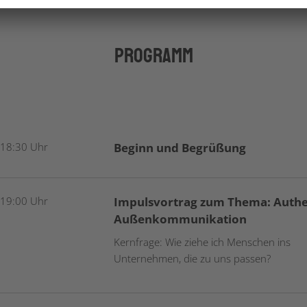
Programm
 18:30 Uhr
Beginn und Begrüßung
 19:00 Uhr
Impulsvortrag zum Thema: Authe
Außenkommunikation
Kernfrage: Wie ziehe ich Menschen ins
Unternehmen, die zu uns passen?