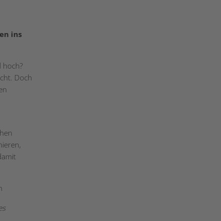
en ins
d hoch?
cht. Doch
en
chen
nieren,
damit
n
es