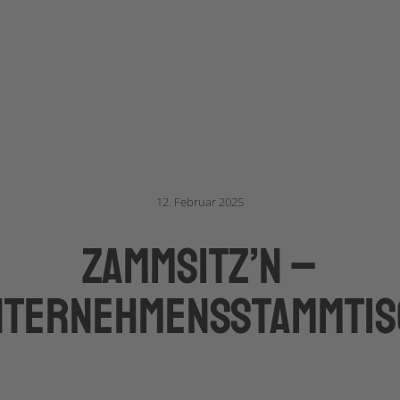
12. Februar 2025
Zammsitz’n –
nternehmensstammtis