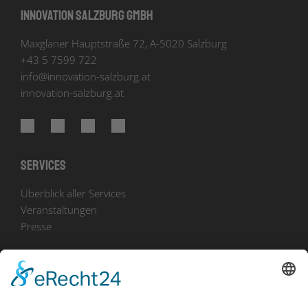
Innovation Salzburg GmbH
Maxglaner Hauptstraße 72, A-5020 Salzburg
+43 5 7599 722
info
@
innovation-salzburg.at
innovation-salzburg.at
Services
Überblick aller Services
Veranstaltungen
Presse
Bekanntmachungen
Ausschreibungen
Geförderte Projekte