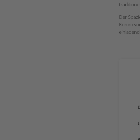
tradition
Der Spazi
Komm vorb
einladend
U