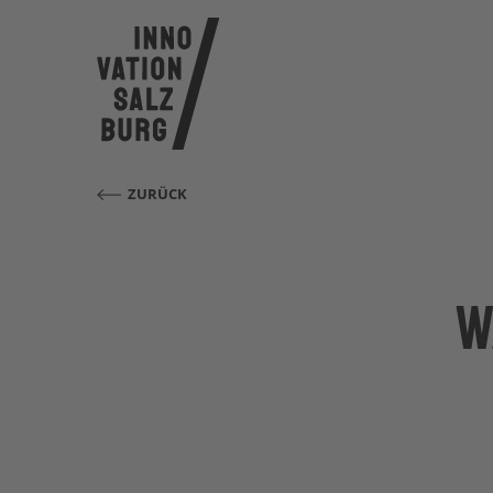
ZURÜCK
W