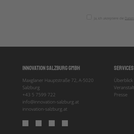
Ja, ich akzeptiere die
Daten
Innovation Salzburg GmbH
Services
Maxglaner Hauptstraße 72, A-5020
Überblick 
Salzburg
Veranstal
+43 5 7599 722
Presse
info
@
innovation-salzburg.at
innovation-salzburg.at