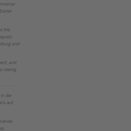
mmerse
 Easter
t the
uquets.
alzburg and
ect, and
o seeing
in die
uns auf
annende
das