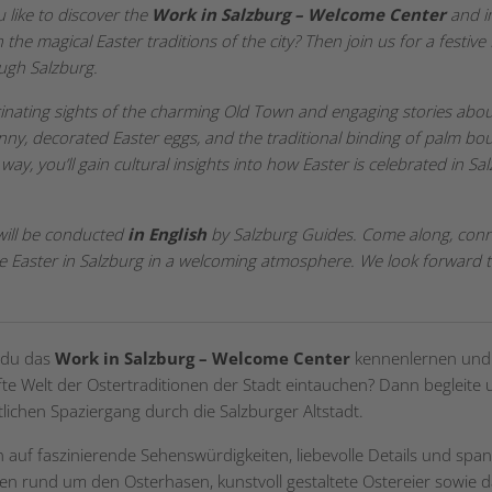
 like to discover the
Work in Salzburg – Welcome Center
and i
n the magical Easter traditions of the city? Then join us for a festive
ugh Salzburg.
cinating sights of the charming Old Town and engaging stories abou
nny, decorated Easter eggs, and the traditional binding of palm bo
way, you’ll gain cultural insights into how Easter is celebrated in S
will be conducted
in English
by Salzburg Guides.
Come along, conn
e Easter in Salzburg in a welcoming atmosphere.
We look forward t
 du das
Work in Salzburg – Welcome Center
kennenlernen und 
te Welt der Ostertraditionen der Stadt eintauchen? Dann begleite 
tlichen Spaziergang durch die Salzburger Altstadt.
h auf faszinierende Sehenswürdigkeiten, liebevolle Details und sp
en rund um den Osterhasen, kunstvoll gestaltete Ostereier sowie 