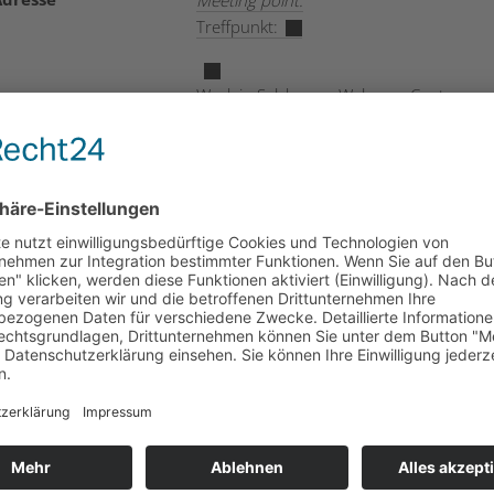
Meeting point:
Treffpunkt:
Work in Salzburg – Welcome Center
Kaigasse 13,
2. Floor
/ 2. Stock
5020 Salzburg
Zielgruppe
Internationals
Internationale Fachkräfte
Kosten
free of charge
kostenfrei
onstige Infos