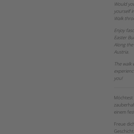
Would you
yourself i
Walk thro
Enjoy fas
Easter Bu
Along the 
Austria.
The walk 
experienc
you!
Möchtest
zauberhaf
einem fes
Freue dic
Geschicht