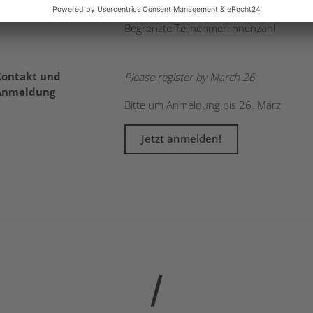
Limited participants
Begrenzte Teilnehmer:innenzahl
Kontakt und
Please register by March 26
Anmeldung
Bitte um Anmeldung bis 26. März
Jetzt anmelden!