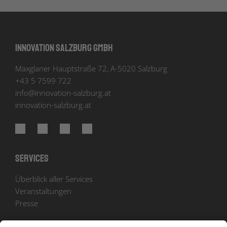
Innovation Salzburg GmbH
Maxglaner Hauptstraße 72, A-5020 Salzburg
+43 5 7599 722
info
@
innovation-salzburg.at
innovation-salzburg.at
Services
Überblick aller Services
Veranstaltungen
Presse