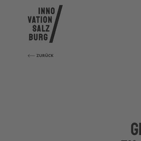
ZURÜCK
g