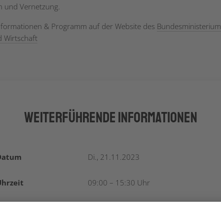
n und Vernetzung.
nformationen & Programm auf der Website des
Bundesministerium
d Wirtschaft
Weiterführende Informationen
Datum
Di., 21.11.2023
hrzeit
09:00 – 15:30 Uhr
Adresse
Paracelsus Medizinischen Universität,
Haus C, EG, Auditorium