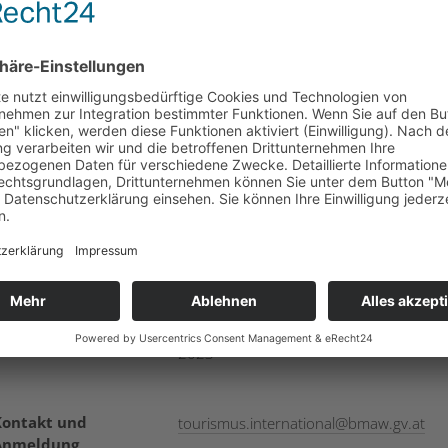
Strubergasse 22
5020 Salzburg
Zielgruppe
Personen die an den Themen Tourismu
und an EU-Projekten interessiert sind.
Kosten
Die Teilnahme an der Veranstaltung ist
kostenfrei. Eine Anmeldung ist
erforderlich.
onstige Infos
Die Anmeldefrist endet am 31. Oktober
2023
Kontakt und
tourismus.international
@
bmaw.gv.at
Anmeldung