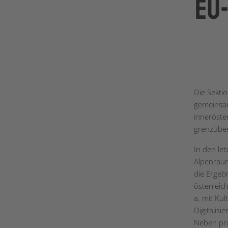
EU
Die Sekti
gemeinsam
inneröste
grenzüber
In den le
Alpenraum
die Ergeb
österreic
a. mit Kul
Digitalis
Neben pra