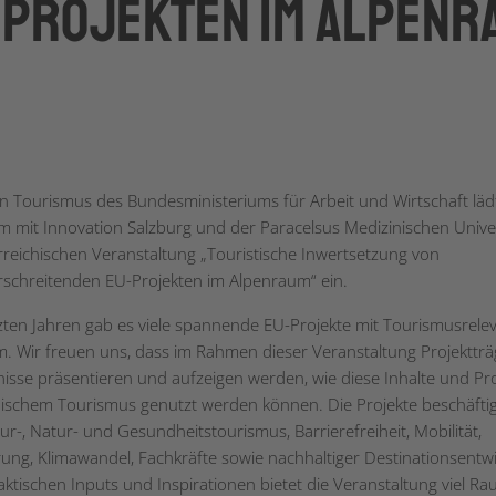
-Projekten im Alpenr
on Tourismus des Bundesministeriums für Arbeit und Wirtschaft läd
 mit Innovation Salzburg und der Paracelsus Medizinischen Univer
rreichischen Veranstaltung „Touristische Inwertsetzung von
schreitenden EU-Projekten im Alpenraum“ ein.
tzten Jahren gab es viele spannende EU-Projekte mit Tourismusrele
. Wir freuen uns, dass im Rahmen dieser Veranstaltung Projektträ
nisse präsentieren und aufzeigen werden, wie diese Inhalte und Pr
hischem Tourismus genutzt werden können. Die Projekte beschäftig
tur-, Natur- und Gesundheitstourismus, Barrierefreiheit, Mobilität,
ierung, Klimawandel, Fachkräfte sowie nachhaltiger Destinationsentw
ktischen Inputs und Inspirationen bietet die Veranstaltung viel Ra