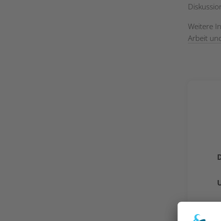
Diskussio
Weitere I
Arbeit un
U