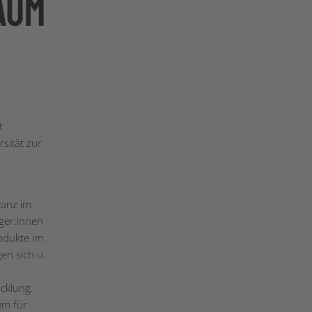
aum
t
sität zur
vanz im
ger:innen
odukte im
en sich u.
icklung.
um für