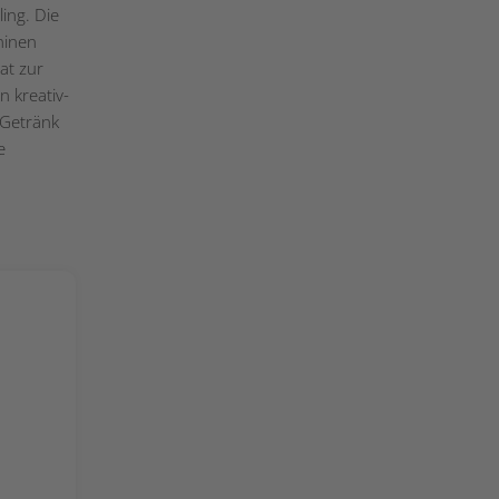
ling. Die
hinen
at zur
n kreativ-
 Getränk
e