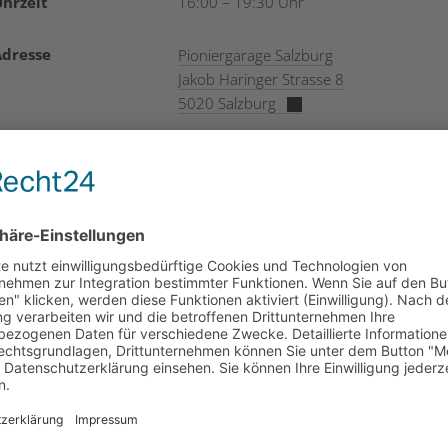
hrzeit
16:00 – 19:30 Uhr
Adresse
Pioniergarage Salzburg
Jakob Haringer Strasse 8
5020 Salzburg
Zielgruppe
Maker:innen und Interessierte
Kosten
kostenfrei
Kontakt und
hallo
@
pioniergarage-salzburg.at
Anmeldung