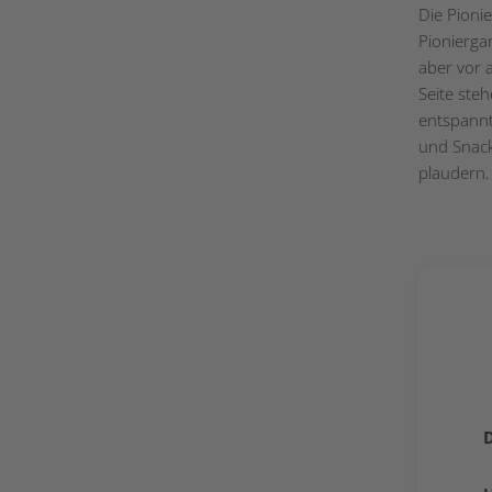
Die Pionie
Pionierga
aber vor 
Seite ste
entspannt
und Snac
plaudern.