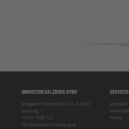
Ja, ich akzeptiere die
Daten
Innovation Salzburg GmbH
Services
Maxglaner Hauptstraße 72, A-5020
Überblick 
Salzburg
Veranstal
+43 5 7599 722
Presse
info
@
innovation-salzburg.at