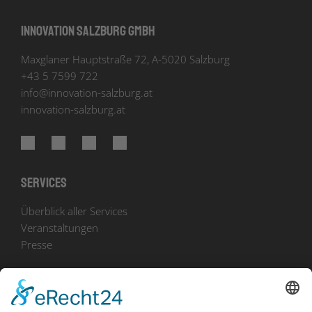
Innovation Salzburg GmbH
Maxglaner Hauptstraße 72, A-5020 Salzburg
+43 5 7599 722
info
@
innovation-salzburg.at
innovation-salzburg.at
Services
Überblick aller Services
Veranstaltungen
Presse
Bekanntmachungen
Ausschreibungen