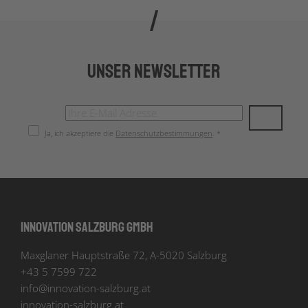
Unser Newsletter
Ja, ich akzeptiere die
Datenschutzbestimmungen
. *
Innovation Salzburg GmbH
Maxglaner Hauptstraße 72, A-5020 Salzburg
+43 5 7599 722
info
@
innovation-salzburg.at
innovation-salzburg.at