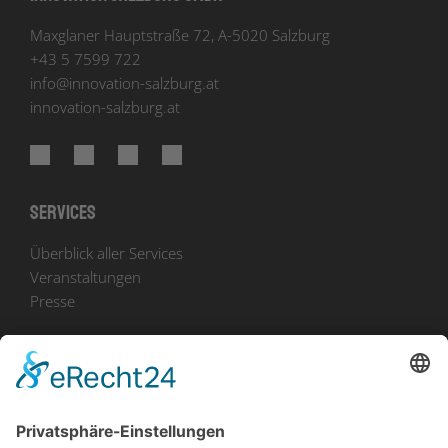
Maxglaner Hauptstraße 72, A-5020 Salzburg
+43 5 7599 722
info
@
innovation-salzburg.at
innovation-salzburg.at
Services
Überblick aller Services
Veranstaltungen
Presse
Bekanntmachungen
Ausschreibungen
Geförderte Projekte