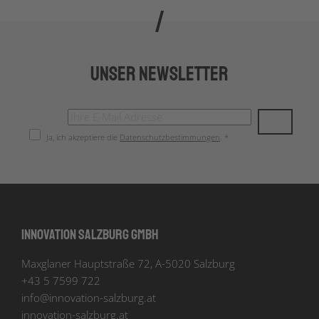
Unser Newsletter
Ja, ich akzeptiere die
Datenschutzbestimmungen
. *
Innovation Salzburg GmbH
Maxglaner Hauptstraße 72, A-5020 Salzburg
+43 5 7599 722
info
@
innovation-salzburg.at
innovation-salzburg.at