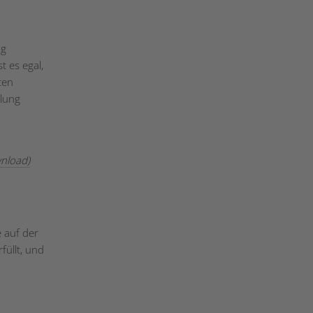
ng
t es egal,
ten
klung
wnload)
 auf der
füllt, und