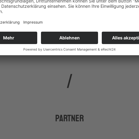
Kontakt und
info
@
edtechaustria.at
Anmeldung
Partner