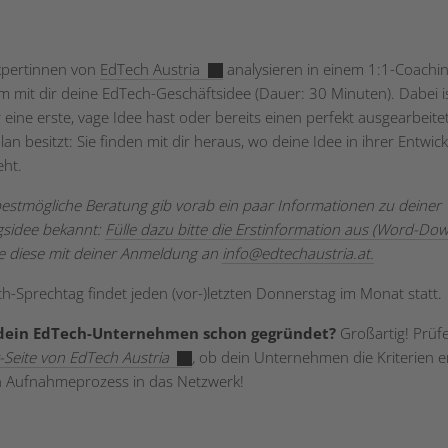
xpertinnen von
EdTech Austria
analysieren in einem 1:1-Coachi
 mit dir deine EdTech-Geschäftsidee (Dauer: 30 Minuten). Dabei is
 eine erste, vage Idee hast oder bereits einen perfekt ausgearbeite
an besitzt: Sie finden mit dir heraus, wo deine Idee in ihrer Entwic
eht.
bestmögliche Beratung gib vorab ein paar Informationen zu deiner
sidee bekannt:
Fülle dazu bitte die Erstinformation aus (Word-Do
 diese mit deiner Anmeldung an
info
@
edtechaustria.at.
h-Sprechtag findet jeden (vor-)letzten Donnerstag im Monat statt.
 dein EdTech-Unternehmen schon gegründet?
Großartig! Prüfe
r-Seite von EdTech Austria
,
ob dein Unternehmen die Kriterien er
n Aufnahmeprozess in das Netzwerk!