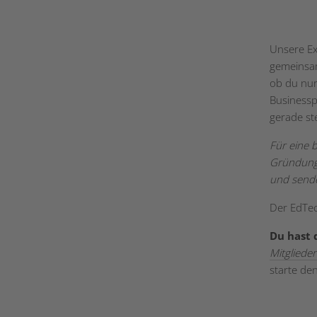
Unsere E
gemeinsam
ob du nur
Businesspl
gerade st
Für eine 
Gründung
und sende
Der EdTec
Du hast
Mitgliede
starte de