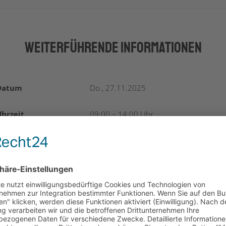
Weiterführende Informationen
Datum
Do., 27.11.2025
hrzeit
09:00 – 14:00 Uhr
Adresse
Online via MS Teams
Zielgruppe
Alle Personen mit einer EdTech-
Geschäftsidee
Kosten
kostenlos