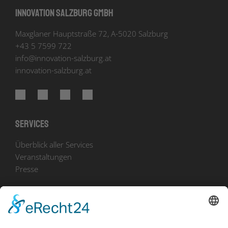
Innovation Salzburg GmbH
Maxglaner Hauptstraße 72, A-5020 Salzburg
+43 5 7599 722
info
@
innovation-salzburg.at
innovation-salzburg.at
Services
Überblick aller Services
Veranstaltungen
Presse
Bekanntmachungen
Ausschreibungen