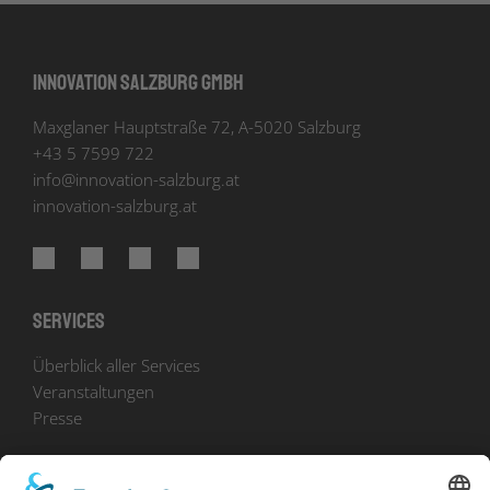
Innovation Salzburg GmbH
Maxglaner Hauptstraße 72, A-5020 Salzburg
+43 5 7599 722
info
@
innovation-salzburg.at
innovation-salzburg.at
Services
Überblick aller Services
Veranstaltungen
Presse
Bekanntmachungen