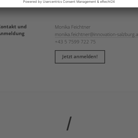
Kosten
kostenfrei
Kontakt und
Monika Feichtner
Anmeldung
monika.feichtner
@
innovation-salzburg.a
+43 5 7599 722 75
Jetzt anmelden!