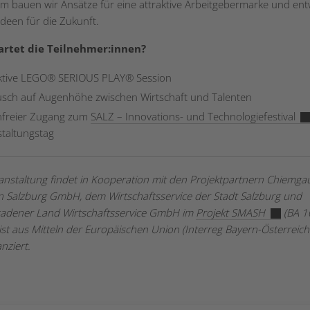
 bauen wir Ansätze für eine attraktive Arbeitgebermarke und ent
Ideen für die Zukunft.
rtet die Teilnehmer:innen?
aktive LEGO® SERIOUS PLAY® Session
sch auf Augenhöhe zwischen Wirtschaft und Talenten
nfreier Zugang zum
SALZ – Innovations- und Technologiefestival
taltungstag
anstaltung findet in Kooperation mit den Projektpartnern Chiemg
n Salzburg GmbH, dem Wirtschaftsservice der Stadt Salzburg und
gadener Land Wirtschaftsservice GmbH im
Projekt SMASH
(BA 1
 ist aus Mitteln der Europäischen Union (Interreg Bayern-Österreic
nziert.