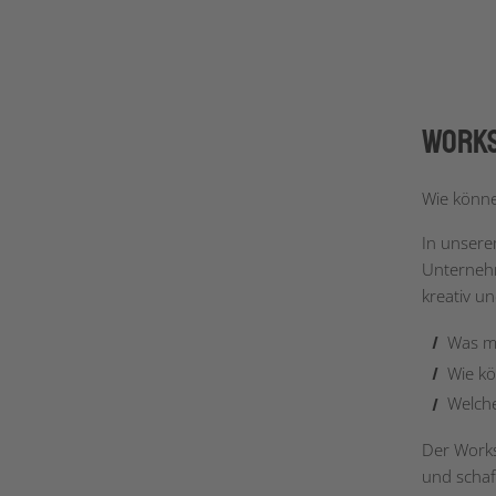
Works
Wie könne
In unsere
Unternehm
kreativ u
Was ma
Wie k
Welche
Der Works
und schaf