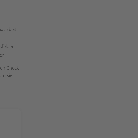
alarbeit
felder
men
 den Check
um sie