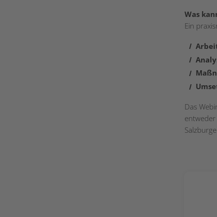
Was kan
Ein praxi
Arbei
Analy
Maßn
Umse
Das Webina
entweder 
Salzburg