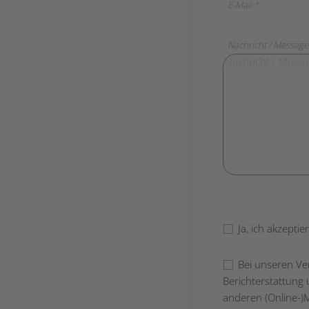
E-Mail *
Nachricht / Message
Bitte lasse dieses Fe
Ja, ich akzeptie
Bei unseren Ve
Berichterstattung
anderen (Online-)