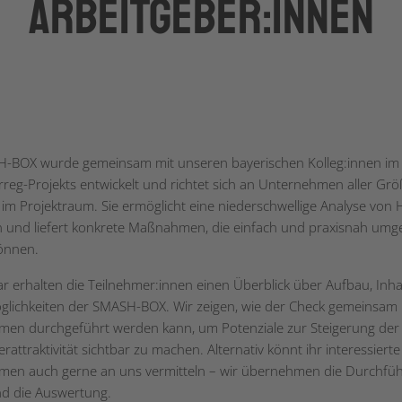
Arbeitgeber:innen
H-BOX wurde gemeinsam mit unseren bayerischen Kolleg:innen i
erreg-Projekts entwickelt und richtet sich an Unternehmen aller Gr
im Projektraum. Sie ermöglicht eine niederschwellige Analyse von 
 und liefert konkrete Maßnahmen, die einfach und praxisnah umg
önnen.
r erhalten die Teilnehmer:innen einen Überblick über Aufbau, Inha
glichkeiten der SMASH-BOX. Wir zeigen, wie der Check gemeinsam 
en durchgeführt werden kann, um Potenziale zur Steigerung der
rattraktivität sichtbar zu machen. Alternativ könnt ihr interessierte
en auch gerne an uns vermitteln – wir übernehmen die Durchfü
d die Auswertung.