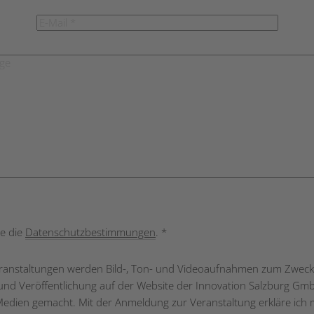
ld leer.
re die
Datenschutzbestimmungen
. *
ranstaltungen werden Bild-, Ton- und Videoaufnahmen zum Zweck
 und Veröffentlichung auf der Website der Innovation Salzburg Gm
Medien gemacht. Mit der Anmeldung zur Veranstaltung erkläre ich 