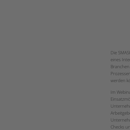
Die SMAS
eines Int
Branchen 
Prozessen
werden k
Im Webina
Einsatzmö
Unternehm
Arbeitgebe
Unternehm
Checks un