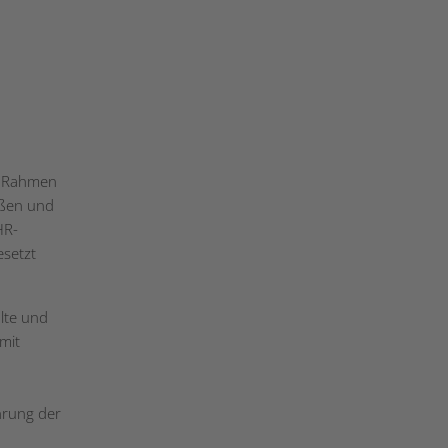
m Rahmen
ößen und
HR-
esetzt
lte und
mit
hrung der