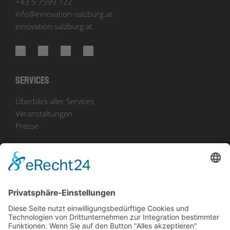
+43 5 7599 722
info
@
innovation-salzburg.at
innovation-salzburg.at
Services
Überblick aller Services
Veranstaltungen
Presse
Bekanntmachungen
Ausschreibungen
Geförderte Projekte
Zu uns