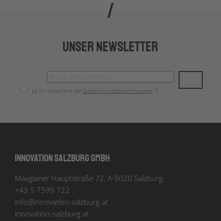
Unser Newsletter
Ja, ich akzeptiere die
Datenschutzbestimmungen
. *
Innovation Salzburg GmbH
Maxglaner Hauptstraße 72, A-5020 Salzburg
+43 5 7599 722
info
@
innovation-salzburg.at
innovation-salzburg.at