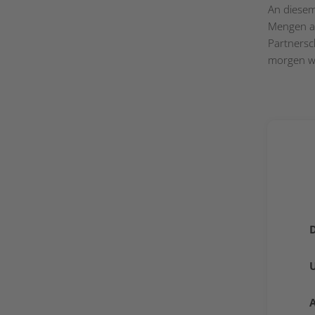
An diesem
Mengen an
Partnersc
morgen wo
U