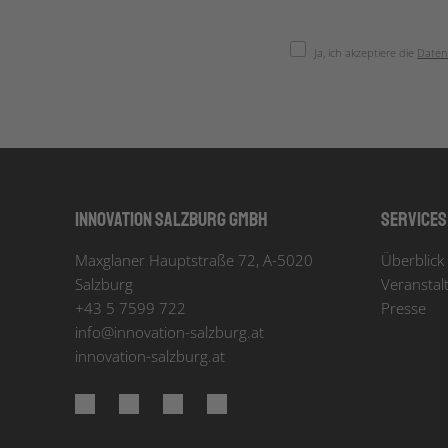
Ja, ich akzeptiere die
Daten
Innovation Salzburg GmbH
Services
Maxglaner Hauptstraße 72, A-5020
Überblick 
Salzburg
Veranstal
+43 5 7599 722
Presse
info
@
innovation-salzburg.at
innovation-salzburg.at