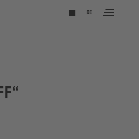
DE
ff“