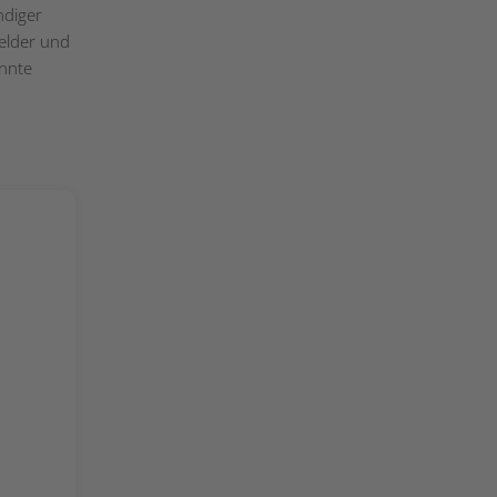
ndiger
elder und
önnte