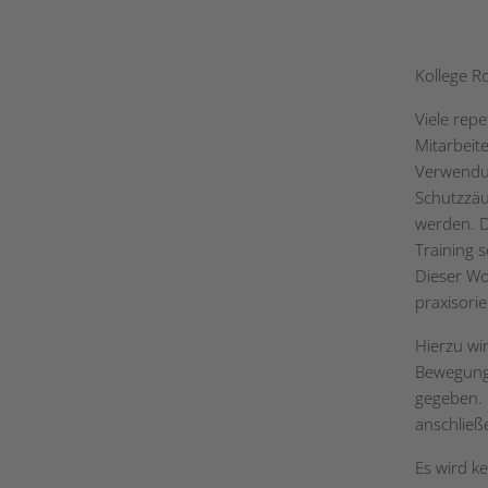
Kollege Ro
Viele rep
Mitarbeite
Verwendun
Schutzzäu
werden. D
Training s
Dieser Wo
praxisori
Hierzu wir
Bewegungs
gegeben. 
anschließ
Es wird k