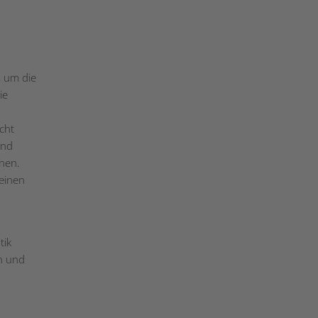
, um die
ie
cht
und
nnen.
einen
tik
on und