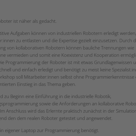
boter ist näher als gedacht.
etitive Aufgaben können von industriellen Robotern erledigt werden
r:innen zu entlasten und die Expertise gezielt einzusetzen. Durch d
g von kollaborativen Robotern können bauliche Trennungen wie
ne vermieden und somit eine Koexistenz und Kooperation ermögli
ie Programmierung der Roboter ist mit etwas Grundlagenwissen 
chnell und einfach erledigt und benötigt zu meist keine Spezialist:i
rkshop soll Mitarbeiter:innen selbst ohne Programmierkenntnisse 
entierten Einstieg in das Thema geben.
d zu Beginn eine Einführung in die industrielle Robotik,
programmierung sowie die Anforderungen an kollaborative Robo
Im Anschluss wird das Erlernte praktisch zunächst in der Simulati
end den dem realen Roboter getestet und angewendet.
ein eigener Laptop zur Programmierung benötigt.