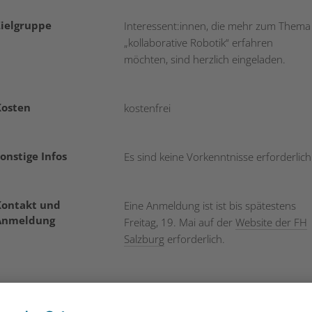
Zielgruppe
Interessent:innen, die mehr zum Thema
„kollaborative Robotik“ erfahren
möchten, sind herzlich eingeladen.
Kosten
kostenfrei
onstige Infos
Es sind keine Vorkenntnisse erforderlich
Kontakt und
Eine Anmeldung ist ist bis spätestens
Anmeldung
Freitag, 19. Mai auf der
Website der FH
Salzburg
erforderlich.