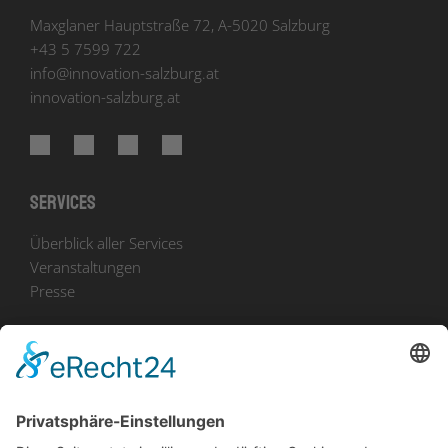
Maxglaner Hauptstraße 72, A-5020 Salzburg
+43 5 7599 722
info
@
innovation-salzburg.at
innovation-salzburg.at
Services
Überblick aller Services
Veranstaltungen
Presse
Bekanntmachungen
Ausschreibungen
Geförderte Projekte