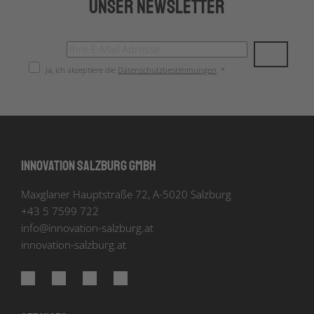
Unser Newsletter
Ja, ich akzeptiere die
Datenschutzbestimmungen
. *
Innovation Salzburg GmbH
Maxglaner Hauptstraße 72, A-5020 Salzburg
+43 5 7599 722
info
@
innovation-salzburg.at
innovation-salzburg.at