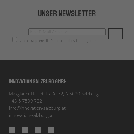
Unser Newsletter
Ja, ich akzeptiere die
Datenschutzbestimmungen
. *
Innovation Salzburg GmbH
Maxglaner Hauptstraße 72, A-5020 Salzburg
+43 5 7599 722
info
@
innovation-salzburg.at
innovation-salzburg.at