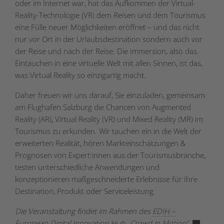
oder im Internet war, hat das Aufkommen der Virtual-
Reality-Technologie (VR) dem Reisen und dem Tourismus
eine Fülle neuer Möglichkeiten eröffnet – und das nicht
nur vor Ort in der Urlaubsdestination sondern auch vor
der Reise und nach der Reise.
Die
Immersion,
also
das
Eintauchen
in
eine
virtuelle
Welt
mit
allen
Sinnen,
ist
das,
was
Virtual
Reality
so
einzigartig
macht.
Daher freuen wir uns darauf, Sie einzuladen, gemeinsam
am Flughafen Salzburg die Chancen von Augmented
Reality (AR), Virtual Reality (VR) und Mixed Reality (MR) im
Tourismus zu erkunden. Wir tauchen ein in die Welt der
erweiterten Realität, hören Markteinschätzungen &
Prognosen von Expert:innen aus der Tourismusbranche,
testen unterschiedliche Anwendungen und
konzeptionieren maßgeschneiderte Erlebnisse für Ihre
Destination, Produkt oder Serviceleistung.
Die Veranstaltung findet im Rahmen des
EDIH –
European Digital Innovation Hub „Crowd in Motion“