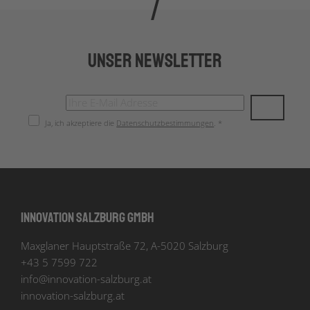
Unser Newsletter
Ja, ich akzeptiere die
Datenschutzbestimmungen
. *
Innovation Salzburg GmbH
Maxglaner Hauptstraße 72, A-5020 Salzburg
+43 5 7599 722
info
@
innovation-salzburg.at
innovation-salzburg.at