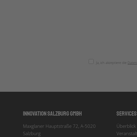
Ja, ich akzeptiere die
Daten
Innovation Salzburg GmbH
Services
Maxglaner Hauptstraße 72, A-5020
Überblick 
Salzburg
Veranstal