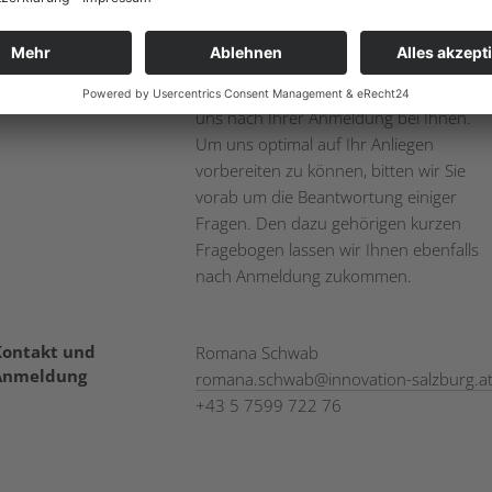
onstige Infos
Für die Vereinbarung Ihres Einzeltermin
im Ausmaß von 30 Minuten melden wir
uns nach Ihrer Anmeldung bei Ihnen.
Um uns optimal auf Ihr Anliegen
vorbereiten zu können, bitten wir Sie
vorab um die Beantwortung einiger
Fragen. Den dazu gehörigen kurzen
Fragebogen lassen wir Ihnen ebenfalls
nach Anmeldung zukommen.
Kontakt und
Romana Schwab
Anmeldung
romana.schwab
@
innovation-salzburg.a
+43 5 7599 722 76