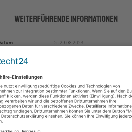
Weiterführende Informationen
Datum
Di., 29.08.2023
hrzeit
07:30 – 15:00 Uhr
Adresse
Online
Zielgruppe
Alle Personen, die sich über den Schutz
ihrer Marke oder ihres Designs
informieren wollen.
Kosten
Die Teilnahme ist kostenlos.