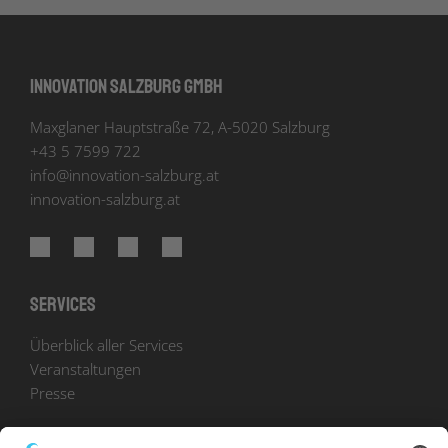
Innovation Salzburg GmbH
Maxglaner Hauptstraße 72, A-5020 Salzburg
+43 5 7599 722
info
@
innovation-salzburg.at
innovation-salzburg.at
Services
Überblick aller Services
Veranstaltungen
Presse
Bekanntmachungen