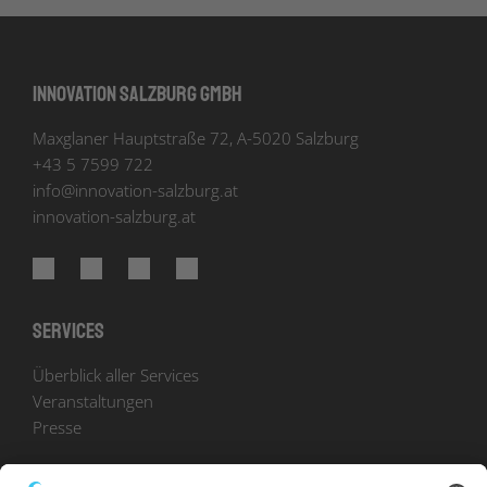
Innovation Salzburg GmbH
Maxglaner Hauptstraße 72, A-5020 Salzburg
+43 5 7599 722
info
@
innovation-salzburg.at
innovation-salzburg.at
Services
Überblick aller Services
Veranstaltungen
Presse
Bekanntmachungen