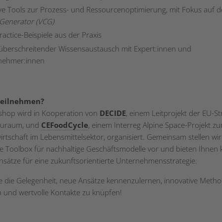
ive Tools zur Prozess- und Ressourcenoptimierung, mit Fokus auf 
Generator (VCG)
ractice-Beispiele aus der Praxis
berschreitender Wissensaustausch mit Expert:innen und
nehmer:innen
eilnehmen?
hop wird in Kooperation von
DECIDE
, einem Leitprojekt der EU-St
uraum, und
CEFoodCycle
, einem Interreg Alpine Space-Projekt zu
irtschaft im Lebensmittelsektor, organisiert. Gemeinsam stellen wir
e Toolbox für nachhaltige Geschäftsmodelle vor und bieten Ihnen 
sätze für eine zukunftsorientierte Unternehmensstrategie.
e die Gelegenheit, neue Ansätze kennenzulernen, innovative Meth
 und wertvolle Kontakte zu knüpfen!