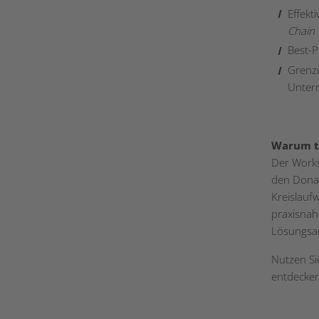
Effekt
Chain 
Best-P
Grenzü
Unter
Warum t
Der Works
den Dona
Kreislaufw
praxisnah
Lösungsan
Nutzen Si
entdecken