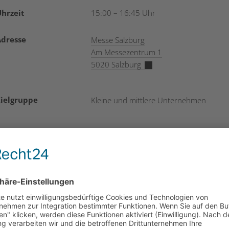
hrzeit
15:00 – 16:45 Uhr
Adresse
Messe Salzburg
Am Messezentrum 1
5020 Salzburg
Zielgruppe
Kleine und mittlere Unternehmen
Kosten
Bei der Anmeldung bis 25. Februar
bekommen Sie ein kostenloses Ticket fü
die salz21. Bei späterer Anmeldung die
Teilnahme am Event kostenlos ist, wenn
ein Ticket für die salz21 vorhanden ist.
Kontakt und
Jetzt anmelden!