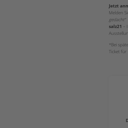
Jetzt an
Melden Si
gedacht“
salz21
– 
Ausstellu
*Bei spät
Ticket für