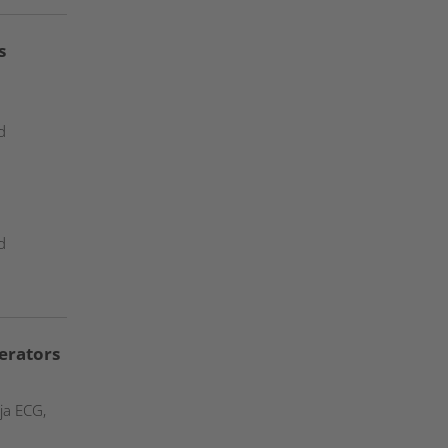
s
d
d
erators
ja ECG,