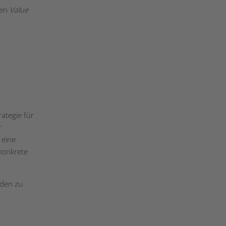
den
Value
rategie für
r
 eine
konkrete
oden zu