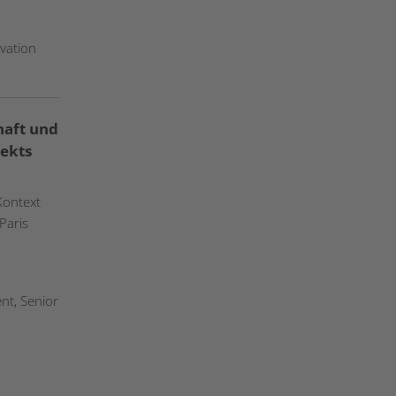
vation
haft und
jekts
Kontext
Paris
nt, Senior