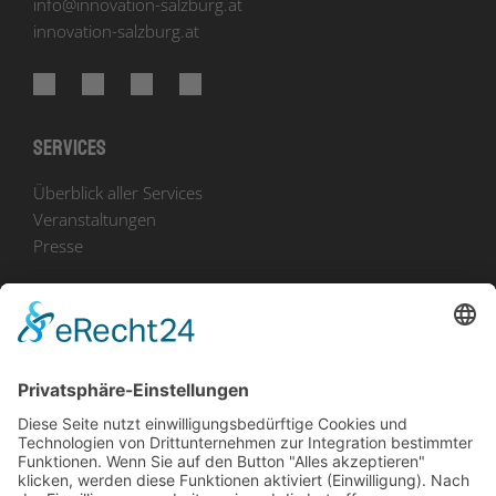
info
@
innovation-salzburg.at
innovation-salzburg.at
Services
Überblick aller Services
Veranstaltungen
Presse
Bekanntmachungen
Ausschreibungen
Geförderte Projekte
Zu uns
Unser Team