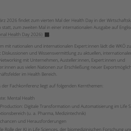
rz 2026 findet zum vierten Mal der Health Day in der Wirtschaft
 statt, zum zweiten Mal in einer internationalen Ausgabe auf Engli
ional Health Day 2026)
.
 mit nationalen und internationalen Expert:innen lädt die WKÖ z
 Diskussionen und Wissensvermittlung zu aktuellen, internationa
etworking mit Unternehmen, Austeller:innen, Expert:innen und
r:innen aus vielen Nationen zur Erschließung neuer Exportmöglich
äftsfelder im Health Bereich.
 der Fachkonferenz liegt auf folgenden Kernthemen:
te: Mental Health
Production: Digitale Transformation und Automatisierung im Life S
tionsbereich (u. a. Pharma, Medizintechnik)
tchancen und Herausforderungen
le Rolle der KI in Life Sciences, der biomedizinischen Forschung un