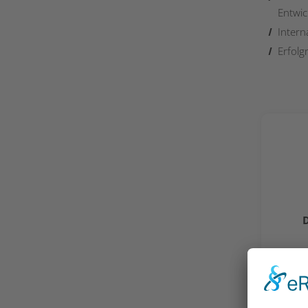
Entwic
Intern
Erfolg
U