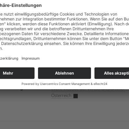
Wiedner Hauptstraße 63
1045 Wien
Zielgruppe
Fachpublikum aus dem Gesundheits-
und Life Sciences Sektor
Kosten
Mitglieder WKÖ: 100 € netto
Sonstige Personen: 200 € netto
Kontakt und
Programm und Anmeldung auf der
Anmeldung
Event-Website der Wirtschaftskammer
Österreich