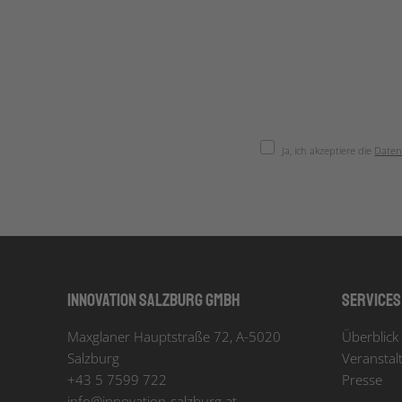
Ja, ich akzeptiere die
Daten
Innovation Salzburg GmbH
Services
Maxglaner Hauptstraße 72, A-5020
Überblick 
Salzburg
Veranstal
+43 5 7599 722
Presse
info
@
innovation-salzburg.at