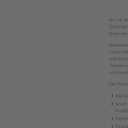
Am 24. Mä
Österreich
(Internat
Gemeinsam
Forum mit
und zum N
Teilnehme
und Gesch
Der Fokus
Key No
Smart 
Produk
Expor
Zentra