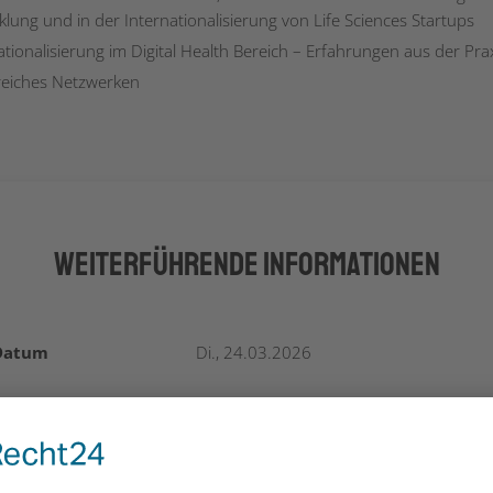
klung und in der Internationalisierung von Life Sciences Startups
ationalisierung im Digital Health Bereich – Erfahrungen aus der Pra
reiches Netzwerken
Weiterführende Informationen
Datum
Di., 24.03.2026
hrzeit
09:00 – 18:00 Uhr
Adresse
Wirtschaftskammer Österrreich