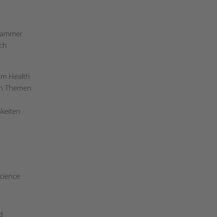
skammer
sch
um Health
len Themen
keiten
cience
d