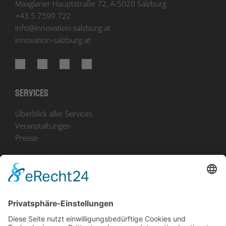
Maxglaner Hauptstraße 72, A-5020 Salzburg
+43 5 7599 722
info
@
innovation-salzburg.at
innovation-salzburg.at
Services
Überblick aller Services
Veranstaltungen
Presse
Bekanntmachungen
Ausschreibungen
Geförderte Projekte
Zu uns