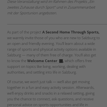
Diese Veranstaltung wird im Rahmen des Projekts „Ein
zweites Zuhause durch Sport“ und in Zusammenarbeit
mit der Sportunion angeboten.
_____________________________________________________________________
As part of the project
A Second Home Through Sports,
we warmly invite those of you who are new to Salzburg to
an open and friendly evening. You’ll learn about a wide
range of sports and physical activity options available in
Salzburg — many of them free of charge. You’ll also get
to know the
Welcome Center
,
which offers free
support on topics like living, working, dealing with
authorities, and settling into life in Salzburg.
Of course, we won’t just talk — we’ll also get moving
together in a fun and easy activity session. Afterwards,
we’ll enjoy drinks and snacks in a relaxed setting, giving
you the chance to connect, ask questions, and receive
personal advice on sports opportunities and life in