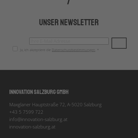
Unser Newsletter
Ja, ich akzeptiere die
Datenschutzbestimmungen
. *
Innovation Salzburg GmbH
Maxglaner Hauptstraße 72, A-5020 Salzburg
+43 5 7599 722
info
@
innovation-salzburg.at
innovation-salzburg.at