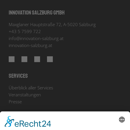
Innovation Salzburg GmbH
Maxglaner Hauptstraße 72, A-5020 Salzburg
+43 5 7599 722
info
@
innovation-salzburg.at
innovation-salzburg.at
Services
Überblick aller Services
Veranstaltungen
Presse
Bekanntmachungen
Ausschreibungen