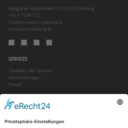
Maxglaner Hauptstraße 72, A-5020 Salzburg
+43 5 7599 722
info
@
innovation-salzburg.at
innovation-salzburg.at
Services
Überblick aller Services
Veranstaltungen
Presse
Bekanntmachungen
Ausschreibungen
Geförderte Projekte