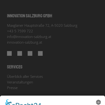
Innovation Salzburg GmbH
Maxglaner Hauptstraße 72, A-5020 Salzburg
+43 5 7599 722
info
@
innovation-salzburg.at
innovation-salzburg.at
Services
Überblick aller Services
Veranstaltungen
Presse
Bekanntmachungen