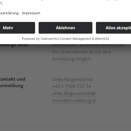
Internationals
Kosten
Die Teilnahme ist kostenfrei
onstige Infos
Beschränkte Teilnehmer:innenanzahl.
Pro Unternehmen ist nur eine
Anmeldung möglich.
Kontakt und
Ulrike Klingenschmid
Anmeldung
+43 5 7599 722 74
ulrike.klingenschmid
@
innovation-salzburg.at