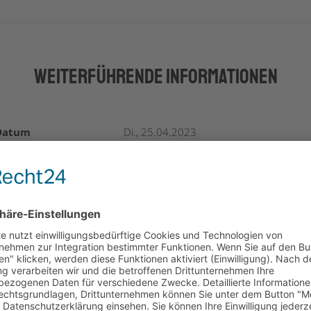
Weiterführende Informationen
Datum
Di., 25.04.2023
hrzeit
09:00 – 17:00 Uhr
Adresse
Innovation Salzburg GmbH
Maxglaner Hauptstraße 72
5020 Salzburg
Zielgruppe
HR Managerinnen und HR Manager,
Personalist:innen mit Fokus