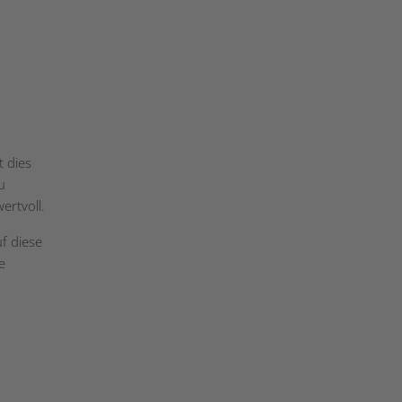
t dies
u
ertvoll.
f diese
e