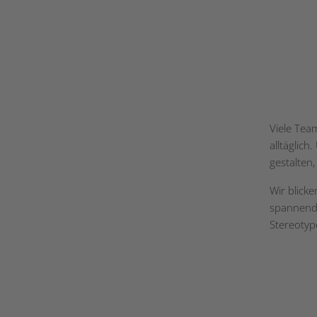
Viele Team
alltäglic
gestalten,
Wir blick
spannende
Stereotyp