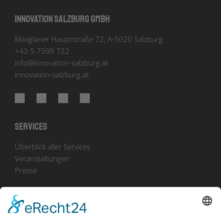
Innovation Salzburg GmbH
Maxglaner Hauptstraße 72, A-5020 Salzburg
+43 5 7599 722
info
@
innovation-salzburg.at
innovation-salzburg.at
Services
Überblick aller Services
Veranstaltungen
Presse
Bekanntmachungen
Ausschreibungen