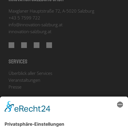
Maxglaner Hauptstraße 72, A-5020 Salzburg
+43 5 7599 722
info
@
innovation-salzburg.at
innovation-salzburg.at
Services
Überblick aller Services
Veranstaltungen
Presse
Bekanntmachungen
Ausschreibungen
Geförderte Projekte