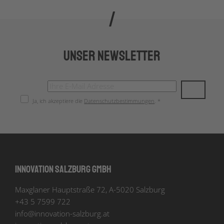
Unser Newsletter
Ja, ich akzeptiere die
Datenschutzbestimmungen
. *
Innovation Salzburg GmbH
Maxglaner Hauptstraße 72, A-5020 Salzburg
+43 5 7599 722
info
@
innovation-salzburg.at