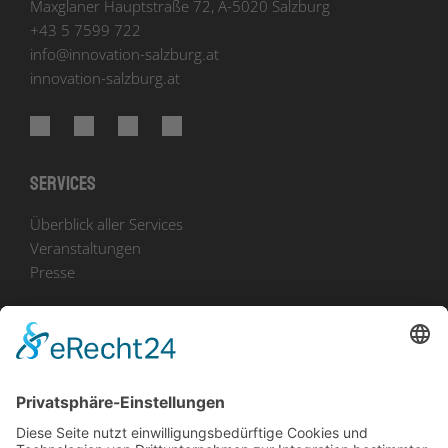
Maxglaner Hauptstraße 72, A-5020 Salzburg
+43 5 7599 722
info
@
innovation-salzburg.at
innovation-salzburg.at
Services
Überblick aller Services
Veranstaltungen
Presse
Bekanntmachungen
Ausschreibungen
Geförderte Projekte
Zu uns