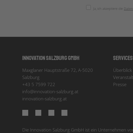
Ja, ich akzeptiere die
Daten
Innovation Salzburg GmbH
Services
Maxglaner Hauptstraße 72, A-5020
Überblick 
Salzburg
Veranstal
+43 5 7599 722
Presse
info
@
innovation-salzburg.at
innovation-salzburg.at
Die Innovation Salzburg GmbH ist ein Unternehmen von 