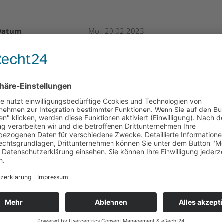
Datum
Mo., 20.02.2023
hrzeit
09:00 – 14:00 Uhr
Adresse
Innovation Salzburg
Maxglaner Hauptstraße 72
5020 Salzburg
Zielgruppe
für alle Vertreter:innen von
Unternehmen, die Förderungen
beantragen möchten
Kosten
Die Teilnahme ist kostenlos