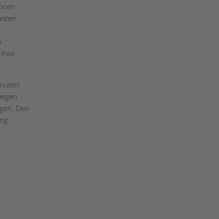
innen
anten
n
 Ihre
inuten
iegen
agen. Den
ung