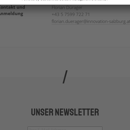
Kontakt und
Florian Dürager
Anmeldung
+43 5 7599 722 71
florian.duerager
@
innovation-salzburg.a
Unser Newsletter