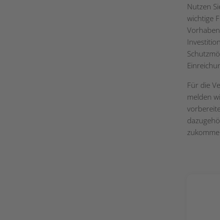
Nutzen Si
wichtige 
Vorhaben 
Investiti
Schutzmög
Einreichu
Für die V
melden wi
vorbereit
dazugehör
zukomme